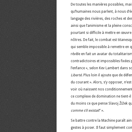
De toutes les manières possibles, mais 
qu’humaines nous parlent, à nous d’écou
langage des rivières, des roches et de
ainsi que l’animisme et la pleine conscie
pourtant si difficile à mettre en œuv
nôtres. De fait, le combat est titanesqu
qui semble impossible à remettre en q
révèle en fait un avatar du totalitaris
contradictoires et impossibles fixée
l’enfance », selon Kev Lambert dans s
Liberté
. Plus loin il ajoute que de déf
du courant ». Alors, s’y opposer, n’es
voir où naissent nos conditionnements?
ce complexe de domination ne tient-il
du moins ce que pense Slavoj Žižek qu’
comme s’il existait
” ».
Se battre contre la Machine paraît ain
gestes à poser. Il faut simplement com