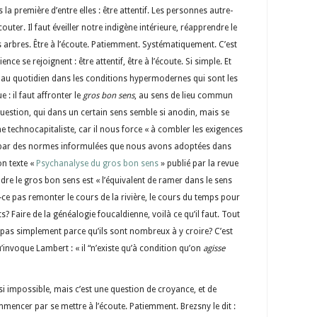
la première d’entre elles : être attentif. Les personnes autre-
ter. Il faut éveiller notre indigène intérieure, réapprendre le
s arbres. Être à l’écoute. Patiemment. Systématiquement. C’est
nce se rejoignent : être attentif, être à l’écoute. Si simple. Et
re au quotidien dans les conditions hypermodernes qui sont les
e : il faut affronter le
gros bon sens
, au sens de lieu commun
uestion, qui dans un certain sens semble si anodin, mais se
me technocapitaliste, car il nous force « à combler les exigences
s par des normes informulées que nous avons adoptées dans
on texte «
Psychanalyse du gros bon sens
» publié par la revue
endre le gros bon sens est « l’équivalent de ramer dans le sens
t-ce pas remonter le cours de la rivière, le cours du temps pour
 Faire de la généalogie foucaldienne, voilà ce qu’il faut. Tout
 pas simplement parce qu’ils sont nombreux à y croire? C’est
invoque Lambert : « il “n’existe qu’à condition qu’on
agisse
si impossible, mais c’est une question de croyance, et de
mencer par se mettre à l’écoute. Patiemment. Brezsny le dit :