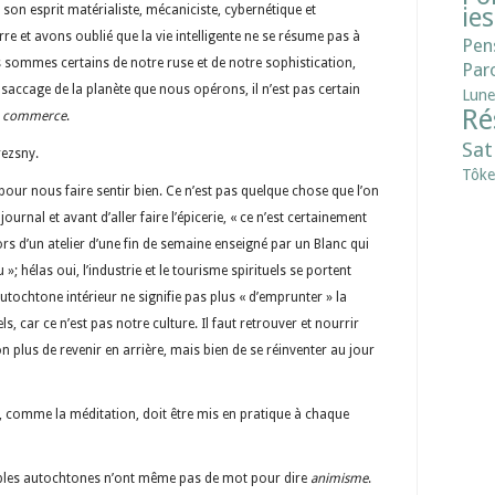
c son esprit matérialiste, mécaniciste, cybernétique et
ies
e et avons oublié que la vie intelligente ne se résume pas à
Pen
 sommes certains de notre ruse et de notre sophistication,
Paro
saccage de la planète que nous opérons, il n’est pas certain
Lune
Ré
e commerce
.
Sat
rezsny.
Tôke
our nous faire sentir bien. Ce n’est pas quelque chose que l’on
ournal et avant d’aller faire l’épicerie, « ce n’est certainement
rs d’un atelier d’une fin de semaine enseigné par un Blanc qui
»; hélas oui, l’industrie et le tourisme spirituels se portent
autochtone intérieur ne signifie pas plus « d’emprunter » la
, car ce n’est pas notre culture. Il faut retrouver et nourrir
on plus de revenir en arrière, mais bien de se réinventer au jour
, comme la méditation, doit être mis en pratique à chaque
euples autochtones n’ont même pas de mot pour dire
animisme
.