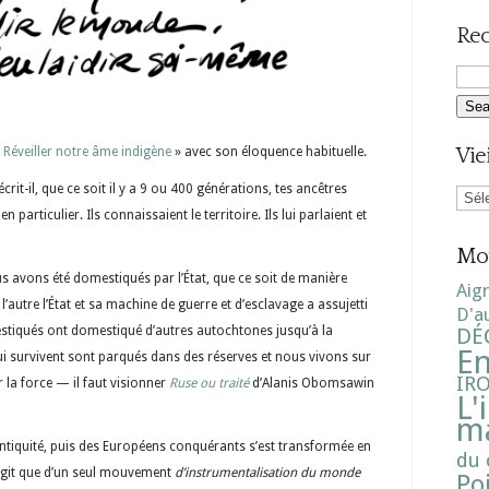
Rec
«
Réveiller notre âme indigène
» avec son éloquence habituelle.
Vie
Vieill
it-il, que ce soit il y a 9 ou 400 générations, tes ancêtres
scrib
n particulier. Ils connaissaient le territoire. Ils lui parlaient et
Mot
s avons été domestiqués par l’État, que ce soit de manière
Aig
’autre l’État et sa machine de guerre et d’esclavage a assujetti
D'a
stiqués ont domestiqué d’autres autochtones jusqu’à la
DÉ
E
qui survivent sont parqués dans des réserves et nous vivons sur
IR
r la force — il faut visionner
Ruse ou traité
d’Alanis Obomsawin
L'
ma
l’Antiquité, puis des Européens conquérants s’est transformée en
du 
s’agit que d’un seul mouvement
d’instrumentalisation du monde
Po