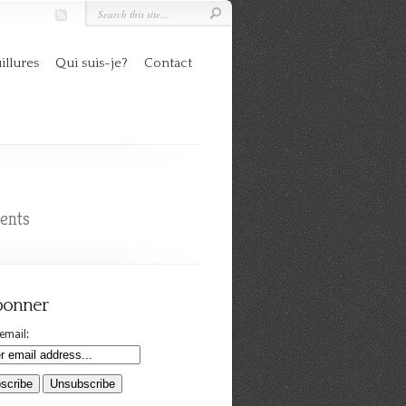
illures
Qui suis-je?
Contact
ents
bonner
email: