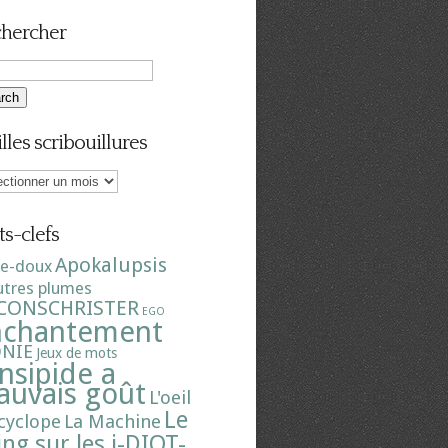
hercher
illes scribouillures
es
ouillures
s-clefs
Apokalupsis
re-doux
utres plumes
CONSCHRISTER
EGO
nchantement
ONIE
Jeux de mots
insipide a
uvais goût
L'oeil
Le
cyclope
La Machine
ing sur les i-DIOT-