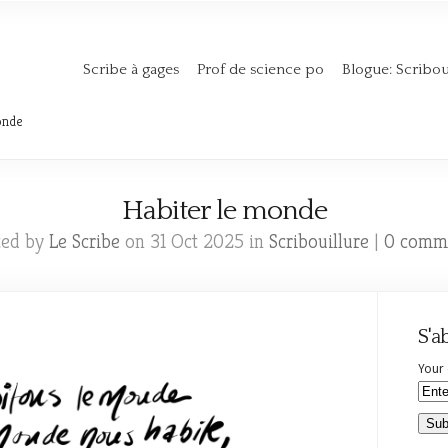
Scribe à gages
Prof de science po
Blogue: Scribou
onde
Habiter le monde
ted by
Le Scribe
on 31 Oct 2025 in
Scribouillure
|
0 comm
S'a
Your 