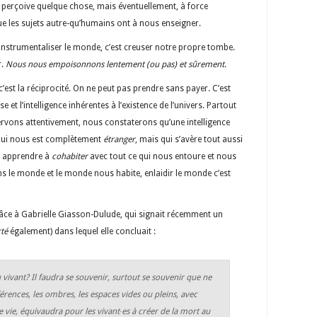
 perçoive quelque chose, mais éventuellement, à force
que les sujets autre-qu’humains ont à nous enseigner.
 instrumentaliser le monde, c’est creuser notre propre tombe.
r.
Nous nous empoisonnons lentement (ou pas) et sûrement
.
c’est la réciprocité. On ne peut pas prendre sans payer. C’est
 et l’intelligence inhérentes à l’existence de l’univers. Partout
rvons attentivement, nous constaterons qu’une intelligence
 qui nous est complètement
étranger
, mais qui s’avère tout aussi
ut apprendre à
cohabiter
avec tout ce qui nous entoure et nous
s le monde et le monde nous habite, enlaidir le monde c’est
grâce à Gabrielle Giasson-Dulude, qui signait récemment un
rté
également) dans lequel elle concluait :
vivant? Il faudra se souvenir, surtout se souvenir que ne
férences, les ombres, les espaces vides ou pleins, avec
e vie, équivaudra pour les vivant∙es à créer de la mort au