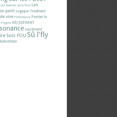
Les
Les Damnés de la Terre
se-petit
Logique Totalitaire
le vive
Pointer la
Performance
RÉCIDÉRANT
Progrès
sonance
Sacrément
Sû l'fly
ire
Sois FOU
bekicitstan