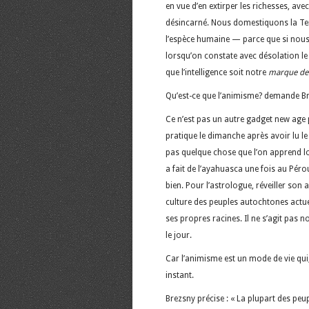
en vue d’en extirper les richesses, ave
désincarné. Nous domestiquons la Terr
l’espèce humaine — parce que si nous
lorsqu’on constate avec désolation le 
que l’intelligence soit notre
marque d
Qu’est-ce que l’animisme? demande B
Ce n’est pas un autre gadget new age p
pratique le dimanche après avoir lu le j
pas quelque chose que l’on apprend lo
a fait de l’ayahuasca une fois au Pérou 
bien. Pour l’astrologue, réveiller son 
culture des peuples autochtones actuels
ses propres racines. Il ne s’agit pas n
le jour.
Car l’animisme est un mode de vie qui
instant.
Brezsny précise : « La plupart des p