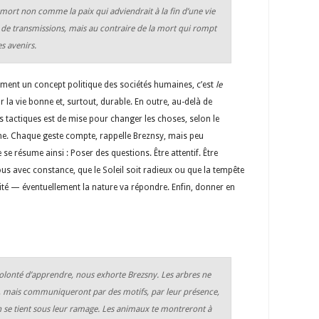
 mort non comme la paix qui adviendrait à la fin d’une vie
 de transmissions, mais au contraire de la mort qui rompt
es avenirs.
lement un concept politique des sociétés humaines, c’est
le
 la vie bonne et, surtout, durable. En outre, au-delà de
 des tactiques est de mise pour changer les choses, selon le
he. Chaque geste compte, rappelle Breznsy, mais peu
e se résume ainsi : Poser des questions. Être attentif. Être
us avec constance, que le Soleil soit radieux ou que la tempête
ilité — éventuellement la nature va répondre. Enfin, donner en
a volonté d’apprendre, nous exhorte Brezsny. Les arbres ne
, mais communiqueront par des motifs, par leur présence,
n se tient sous leur ramage. Les animaux te montreront à