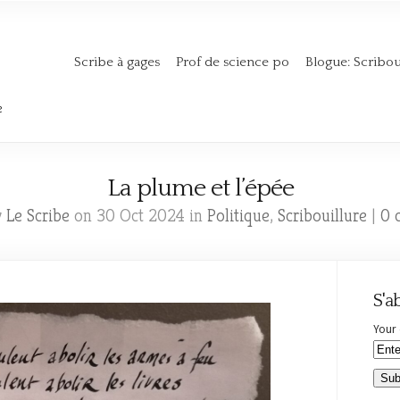
Scribe à gages
Prof de science po
Blogue: Scribou
e
La plume et l’épée
y
Le Scribe
on 30 Oct 2024 in
Politique
,
Scribouillure
|
0 
S'a
Your 