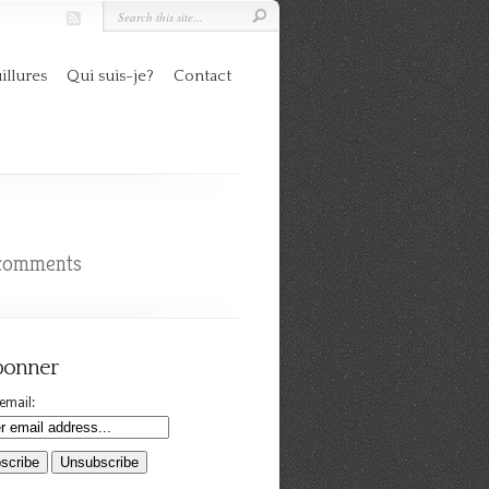
illures
Qui suis-je?
Contact
comments
bonner
email: