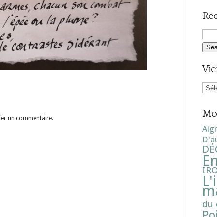
Rec
Vie
Vieill
scrib
Mot
ier un commentaire.
Aig
D'a
DÉ
E
IR
L'
ma
du 
Po