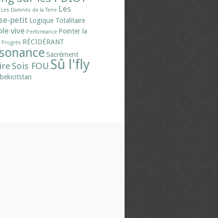
Les
Les Damnés de la Terre
se-petit
Logique Totalitaire
le vive
Pointer la
Performance
RÉCIDÉRANT
Progrès
sonance
Sacrément
Sû l'fly
ire
Sois FOU
bekicitstan