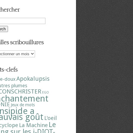
hercher
illes scribouillures
es
ouillures
s-clefs
Apokalupsis
re-doux
utres plumes
CONSCHRISTER
EGO
nchantement
ONIE
Jeux de mots
insipide a
uvais goût
L'oeil
Le
cyclope
La Machine
ing sur les i-DIOT-