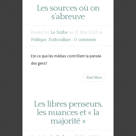
Les sources où on
s’abreuve
Posted by
Le Scribe
on 31 Mar 2025 in
Politique
,
Scribouillure
|
0 comments
Est-ce que les médias contrôlent la pensée
des gens?
Read More
Les libres penseurs,
les nuances et « la
majorité »