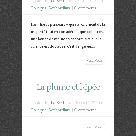
Posted by
Le Scribe
on 28 Mar 2025 in
Politique
,
Scribouillure
|
0 comments
Les « libres penseurs » qui se réclament de la
majorité tout en considérant que celle-ci est
une bande de moutons endormis et que la
science est douteuse, c’est dangereux…
Read More
La plume et l’épée
Posted by
Le Scribe
on 30 Oct 2024 in
Politique
,
Scribouillure
|
0 comments
Read More