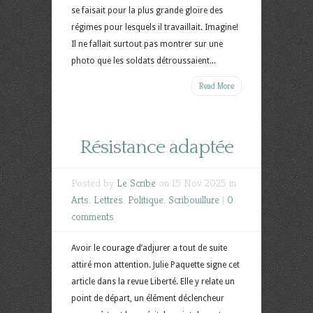
se faisait pour la plus grande gloire des
régimes pour lesquels il travaillait. Imagine!
Il ne fallait surtout pas montrer sur une
photo que les soldats détroussaient...
Read More
Résistance adaptée
Posted by
Le Scribe
on 15 Nov 2025 in
Arts
,
Lettres
,
Politique
,
Scribouillure
|
0
comments
Avoir le courage d’adjurer a tout de suite
attiré mon attention. Julie Paquette signe cet
article dans la revue Liberté. Elle y relate un
point de départ, un élément déclencheur