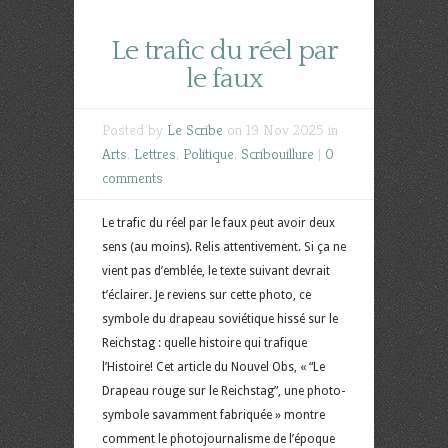
Le trafic du réel par
le faux
Posted by
Le Scribe
on 19 Nov 2025 in
Arts
,
Lettres
,
Politique
,
Scribouillure
|
0
comments
Le trafic du réel par le faux peut avoir deux
sens (au moins). Relis attentivement. Si ça ne
vient pas d’emblée, le texte suivant devrait
t’éclairer. Je reviens sur cette photo, ce
symbole du drapeau soviétique hissé sur le
Reichstag : quelle histoire qui trafique
l’Histoire! Cet article du Nouvel Obs, « “Le
Drapeau rouge sur le Reichstag”, une photo-
symbole savamment fabriquée » montre
comment le photojournalisme de l’époque