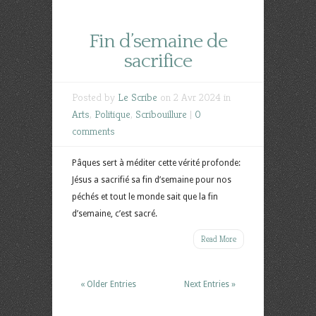
Fin d’semaine de
sacrifice
Posted by
Le Scribe
on 2 Avr 2024 in
Arts
,
Politique
,
Scribouillure
|
0
comments
Pâques sert à méditer cette vérité profonde:
Jésus a sacrifié sa fin d’semaine pour nos
péchés et tout le monde sait que la fin
d’semaine, c’est sacré.
Read More
« Older Entries
Next Entries »