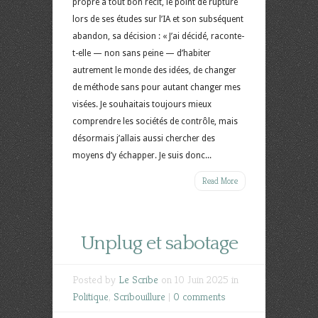
propre à tout bon récit, le point de rupture
lors de ses études sur l’IA et son subséquent
abandon, sa décision : « J’ai décidé, raconte-
t-elle — non sans peine — d’habiter
autrement le monde des idées, de changer
de méthode sans pour autant changer mes
visées. Je souhaitais toujours mieux
comprendre les sociétés de contrôle, mais
désormais j’allais aussi chercher des
moyens d’y échapper. Je suis donc...
Read More
Unplug et sabotage
Posted by
Le Scribe
on 10 Juin 2025 in
Politique
,
Scribouillure
|
0 comments