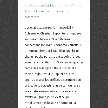
Posted by
Le Scribe
on 10 Déc 2025 in
Arts
,
Politique
,
Scribouillure
|
0
comments
Use et abuse, une performance d’Alix
Dufresne et Christian Lapointe surimposée
sur une conférence d’Alain Deneault
concernant son livre L’économie esthétique.
Comment dire? Car il faut bien appeler un
chat un pacha parasite qui suce les forces
vives de la planète. Jusqu’à ne laisser que des
carcasses exsangues. Nous. Deneault a
raison, aujourd’hui le Capital a si bien
appris des arts les artifices de se mettre en
scène, de se travestir afin de camoufler sa
vraie nature — ou est-ce pour mieux la
révéler au grand jour?! c’est ce qui
m’hallucine : pas besoin de complot, la