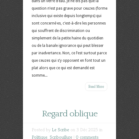
dans un verre d’eau. Je ne dis pas que la
question n’est pas grave pour ceuzes (forme
inclusive qui existe depuis longtemps) qui
sont concerné·es, c’est-à-dire les personnes
qui souffrent de discrimination ou
simplement de la petite haine du quotidien
ou de la banale ignorance qui peut blesser
par inadvertance. Non, ce l’est surtout parce
que ceuzes qui s’y opposent en font tout un
plat alors que ce qui est demandé est
somme...
Read More
Regard oblique
Posted by
Le Scribe
on 3 Déc 2025 in
Politique
,
Scribouillure
|
0 comments